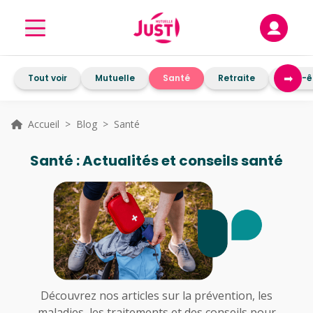
➡
Tout voir
Mutuelle
Santé
Retraite
Bien-ê
Accueil
>
Blog
> Santé
Santé : Actualités et conseils santé
Découvrez nos articles sur la prévention, les
maladies, les traitements et des conseils pour