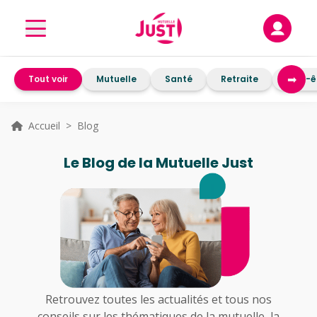
➡
Tout voir
Mutuelle
Santé
Retraite
Bien-ê
Accueil
> Blog
Le Blog de la Mutuelle Just
Retrouvez toutes les actualités et tous nos
conseils sur les thématiques de la mutuelle, la