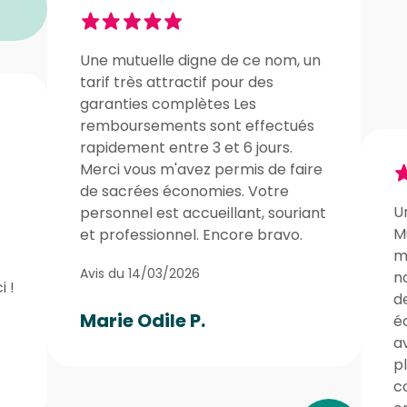
Une mutuelle digne de ce nom, un
tarif très attractif pour des
garanties complètes Les
remboursements sont effectués
rapidement entre 3 et 6 jours.
Merci vous m'avez permis de faire
de sacrées économies. Votre
U
personnel est accueillant, souriant
Mu
et professionnel. Encore bravo.
m’
Avis du 14/03/2026
n
 !
de
Marie Odile P.
é
a
pl
c