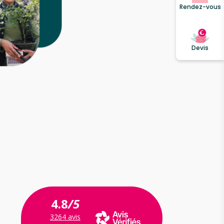
Rendez-vous
Devis
4.8
/5
3264 avis