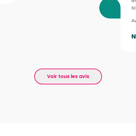
e
sa
Av
N
Voir tous les avis