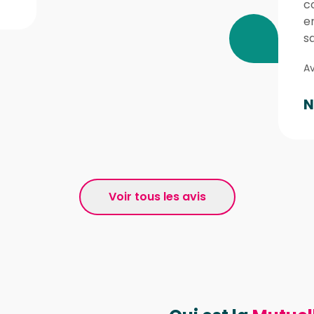
c
e
sa
Av
N
Voir tous les avis