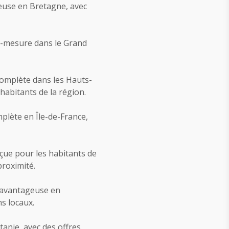
euse en Bretagne, avec
r-mesure dans le Grand
complète dans les Hauts-
habitants de la région.
plète en Île-de-France,
çue pour les habitants de
roximité.
 avantageuse en
ns locaux.
itanie, avec des offres