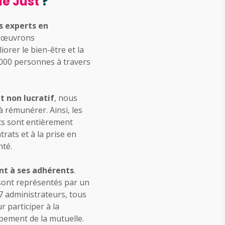
le Just
?
s experts en
 œuvrons
rer le bien-être et la
0 000 personnes à travers
t non lucratif
, nous
à rémunérer. Ainsi, les
ts sont entièrement
trats et à la prise en
nté.
nt à ses adhérents
.
sont représentés par un
7 administrateurs, tous
participer à la
ement de la mutuelle.