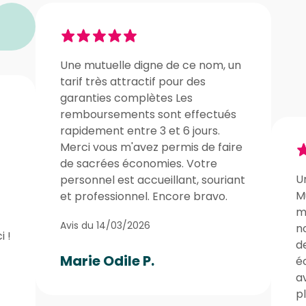
Une mutuelle digne de ce nom, un
tarif très attractif pour des
garanties complètes Les
remboursements sont effectués
rapidement entre 3 et 6 jours.
Merci vous m'avez permis de faire
de sacrées économies. Votre
U
personnel est accueillant, souriant
Mu
et professionnel. Encore bravo.
m’
Avis du 14/03/2026
n
 !
de
Marie Odile P.
é
a
pl