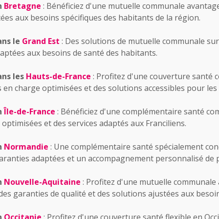
n
Bretagne
: Bénéficiez d'une mutuelle communale avantag
ées aux besoins spécifiques des habitants de la région.
ns le
Grand Est
: Des solutions de mutuelle communale su
daptées aux besoins de santé des habitants.
ns les
Hauts-de-France
: Profitez d'une couverture santé 
s en charge optimisées et des solutions accessibles pour les 
n
Île-de-France
: Bénéficiez d'une complémentaire santé com
 optimisées et des services adaptés aux Franciliens.
n
Normandie
: Une complémentaire santé spécialement con
aranties adaptées et un accompagnement personnalisé de p
n
Nouvelle-Aquitaine
: Profitez d'une mutuelle communale
des garanties de qualité et des solutions ajustées aux besoi
n
Occitanie
: Profitez d'une couverture santé flexible en Occ